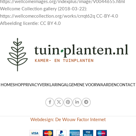
https://wellcomeimages.org/indexplus/image/V0044655.html
Wellcome Collection gallery (2018-03-22):
https://wellcomecollection.org/works/crrqt62q CC-BY-4.0
Afbeelding licentie: CC BY 4.0
HOME
SHOP
PRIVACYVERKLARING
ALGEMENE VOORWAARDEN
CONTACT
Webdesign: De Wouw Factor Internet