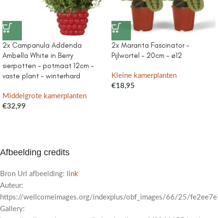
2x Campanula Addenda
2x Maranta Fascinator –
Ambella White in Berry
Pijlwortel – 20cm – ø12
sierpotten – potmaat 12cm –
vaste plant – winterhard
Kleine kamerplanten
€
18,95
Middelgrote kamerplanten
€
32,99
Afbeelding credits
Bron Url afbeelding:
link
Auteur:
https://wellcomeimages.org/indexplus/obf_images/66/25/fe2ee
Gallery: