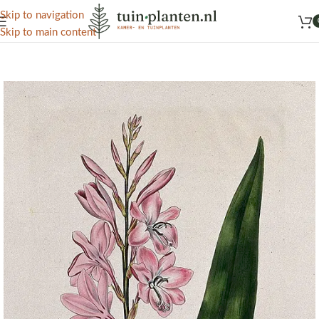
Het grootste aanbod kamer- en tuinplanten
Skip to navigation
Skip to main content
Home
/
Kennisbank
/
Tuinplanten