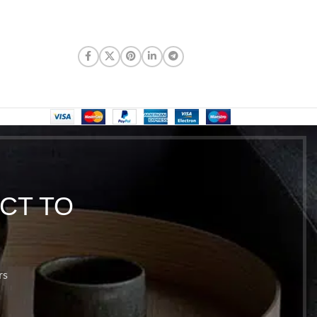
CT TO
rs