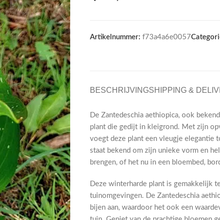
Artikelnummer:
f73a4a6e0057
Categori
BESCHRIJVING
SHIPPING & DELI
De Zantedeschia aethiopica, ook bekend 
plant die gedijt in kleigrond. Met zijn
voegt deze plant een vleugje elegantie 
staat bekend om zijn unieke vorm en hel
brengen, of het nu in een bloembed, bord
Deze winterharde plant is gemakkelijk 
tuinomgevingen. De Zantedeschia aethiop
bijen aan, waardoor het ook een waardev
tuin. Geniet van de prachtige bloemen 