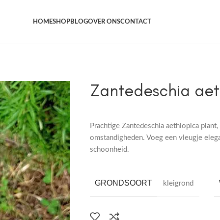
Het grootste aanbod kamer- en tuinplanten
HOME
SHOP
BLOG
OVER ONS
CONTACT
Zantedeschia aet
Prachtige Zantedeschia aethiopica plant,
omstandigheden. Voeg een vleugje elegan
schoonheid.
GRONDSOORT
kleigrond