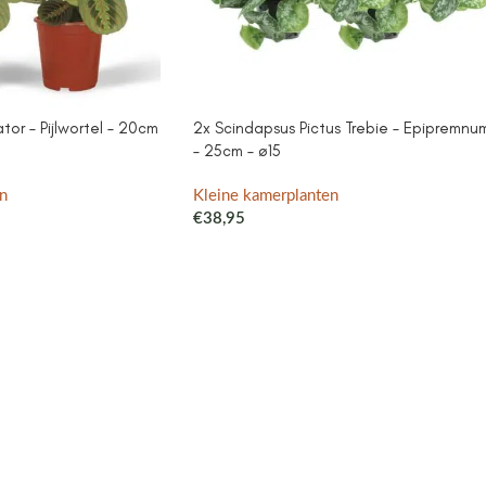
or – Pijlwortel – 20cm
2x Scindapsus Pictus Trebie – Epipremnu
– 25cm – ø15
n
Kleine kamerplanten
€
38,95