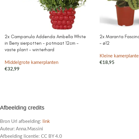
2x Campanula Addenda Ambella White
2x Maranta Fascinat
in Berry sierpotten – potmaat 12cm –
– ø12
vaste plant – winterhard
Kleine kamerplante
Middelgrote kamerplanten
€
18,95
€
32,99
Afbeelding credits
Bron Url afbeelding:
link
Auteur: Anna.Massini
Afbeelding licentie: CC BY 4.0