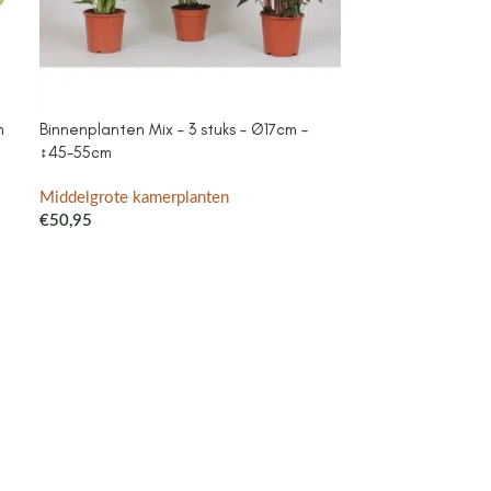
m
Binnenplanten Mix – 3 stuks – Ø17cm –
Campanula Add
↕45-55cm
purple – Cotto
met watergeefsy
Klokjesbloem pa
Middelgrote kamerplanten
binnen & buiten
€
50,95
Middelgrote ka
€
41,99