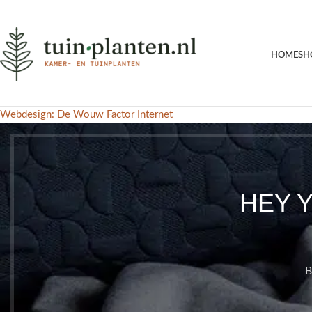
HOME
SH
Webdesign: De Wouw Factor Internet
HEY 
B