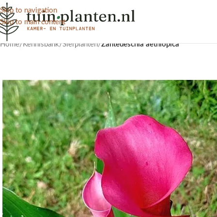
Skip to navigation
Skip to main content
Home
/
Kennisbank
/
Sierplanten
/
Zantedeschia aethiopica