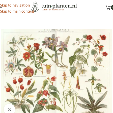
Het grootste aanbod kamer- en tuinplanten
Skip to navigation
Skip to main content
Home
/
Kennisbank
/
Tuinplanten
Click to enlarge