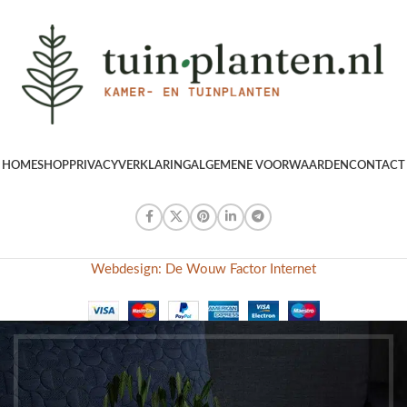
HOME
SHOP
PRIVACYVERKLARING
ALGEMENE VOORWAARDEN
CONTACT
Webdesign: De Wouw Factor Internet