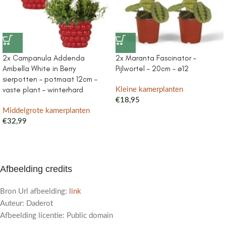
2x Campanula Addenda
2x Maranta Fascinator –
Ambella White in Berry
Pijlwortel – 20cm – ø12
sierpotten – potmaat 12cm –
vaste plant – winterhard
Kleine kamerplanten
€
18,95
Middelgrote kamerplanten
€
32,99
Afbeelding credits
Bron Url afbeelding:
link
Auteur: Daderot
Afbeelding licentie: Public domain