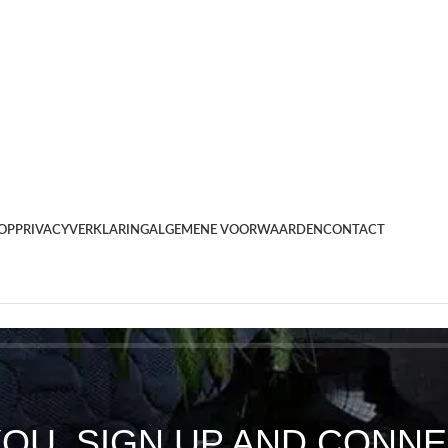
OP
PRIVACYVERKLARING
ALGEMENE VOORWAARDEN
CONTACT
YOU, SIGN UP AND CONNE