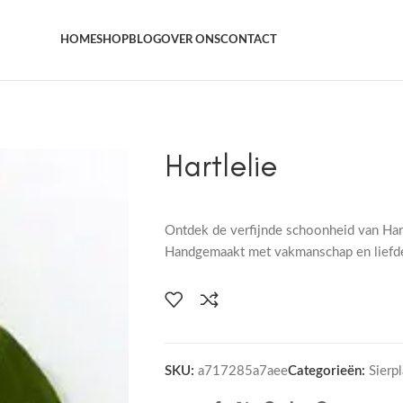
Het grootste aanbod kamer- en tuinplanten
HOME
SHOP
BLOG
OVER ONS
CONTACT
Hartlelie
Ontdek de verfijnde schoonheid van Hartl
Handgemaakt met vakmanschap en liefde 
SKU:
a717285a7aee
Categorieën:
Sierp