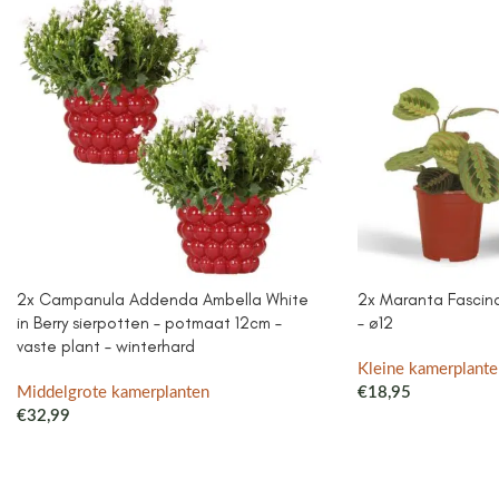
2x Campanula Addenda Ambella White
2x Maranta Fascinat
in Berry sierpotten – potmaat 12cm –
– ø12
vaste plant – winterhard
Kleine kamerplante
Middelgrote kamerplanten
€
18,95
€
32,99