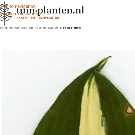
Skip to navigation
Skip to main content
Home
/
Kennisbank
/
Sierplanten
/
Hartlelie