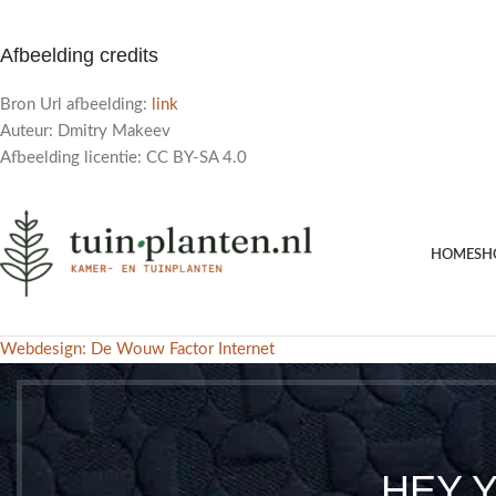
Afbeelding credits
Bron Url afbeelding:
link
Auteur: Dmitry Makeev
Afbeelding licentie: CC BY-SA 4.0
HOME
SH
Webdesign: De Wouw Factor Internet
HEY 