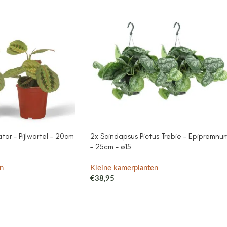
or – Pijlwortel – 20cm
2x Scindapsus Pictus Trebie – Epipremnu
– 25cm – ø15
n
Kleine kamerplanten
€
38,95