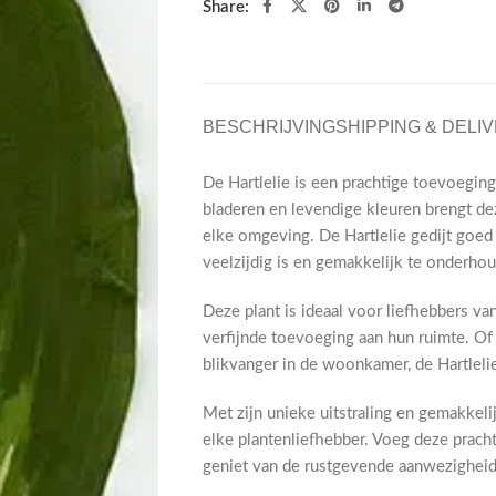
Share:
BESCHRIJVING
SHIPPING & DELI
De Hartlelie is een prachtige toevoeging
bladeren en levendige kleuren brengt dez
elke omgeving. De Hartlelie gedijt goed
veelzijdig is en gemakkelijk te onderho
Deze plant is ideaal voor liefhebbers van
verfijnde toevoeging aan hun ruimte. Of 
blikvanger in de woonkamer, de Hartleli
Met zijn unieke uitstraling en gemakkeli
elke plantenliefhebber. Voeg deze pracht
geniet van de rustgevende aanwezigheid