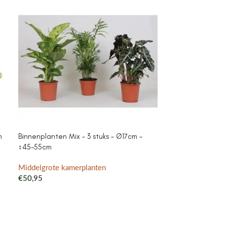
m
Binnenplanten Mix – 3 stuks – Ø17cm –
Campanula Add
↕45-55cm
purple – Cotto
met watergeefsy
Klokjesbloem pa
Middelgrote kamerplanten
binnen & buiten
€
50,95
Middelgrote ka
€
41,99