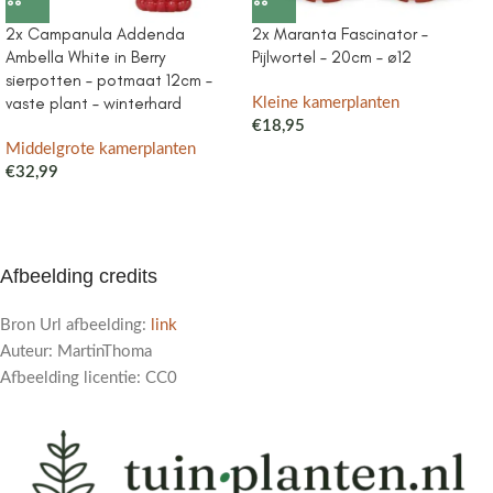
2x Campanula Addenda
2x Maranta Fascinator –
Ambella White in Berry
Pijlwortel – 20cm – ø12
sierpotten – potmaat 12cm –
vaste plant – winterhard
Kleine kamerplanten
€
18,95
Middelgrote kamerplanten
€
32,99
Afbeelding credits
Bron Url afbeelding:
link
Auteur: MartinThoma
Afbeelding licentie: CC0