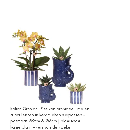
Kolibri Orchids | Set van orchidee Lima en
Kolibri Orchids 
succulenten in keramieken sierpotten –
Amabilis en suc
t
potmaat Ø9cm & Ø6cm | bloeiende
sierpotten – p
kamerplant – vers van de kweker
bloeiende kamer