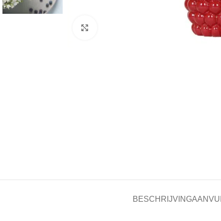
Click to enlarge
BESCHRIJVING
AANVU