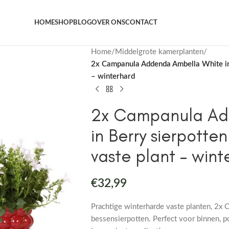
Het grootste aanbod kamer- en tuinplanten
HOME
SHOP
BLOG
OVER ONS
CONTACT
Home
/
Middelgrote kamerplanten
/
2x Campanula Addenda Ambella White in
– winterhard
2x Campanula Ad
in Berry sierpotte
vaste plant – wint
€
32,99
Prachtige winterharde vaste planten, 2x
bessensierpotten. Perfect voor binnen, 