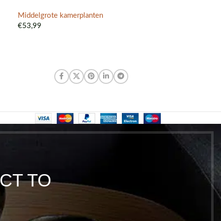
kweker
Middelgrote kamerplanten
€
53,99
Middelgrote ka
€
53,99
CT TO