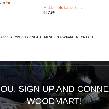
planten
Middelgrote kamerplanten
€
27,99
OP
PRIVACYVERKLARING
ALGEMENE VOORWAARDEN
CONTACT
YOU, SIGN UP AND CONNE
WOODMART!