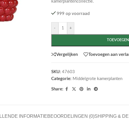
kamerplantencollectie.
999 op voorraad
-
+
TOEVOEGEN
Vergelijken
Toevoegen aan verlan
SKU:
47603
Categorie:
Middelgrote kamerplanten
Share:
LLENDE INFORMATIE
BEOORDELINGEN (0)
SHIPPING & D