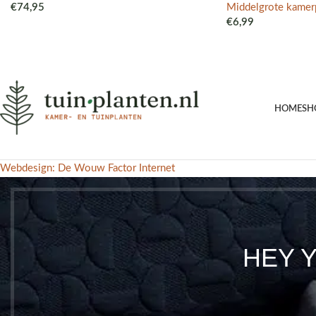
€
74,95
Middelgrote kamer
€
6,99
HOME
SH
Webdesign: De Wouw Factor Internet
HEY 