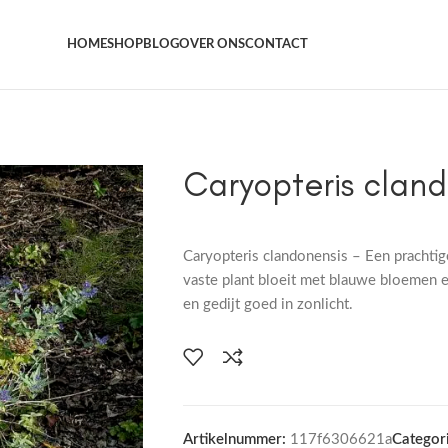
Het grootste aanbod kamer- en tuinplanten
HOME
SHOP
BLOG
OVER ONS
CONTACT
Caryopteris cland
Caryopteris clandonensis – Een prachtig
vaste plant bloeit met blauwe bloemen e
en gedijt goed in zonlicht.
Artikelnummer:
117f6306621a
Categori