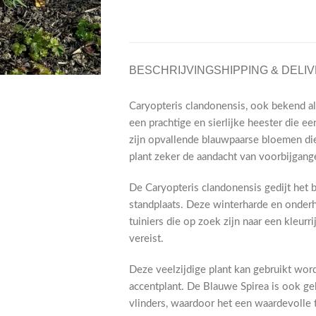
BESCHRIJVING
SHIPPING & DELI
Caryopteris clandonensis, ook bekend a
een prachtige en sierlijke heester die e
zijn opvallende blauwpaarse bloemen die
plant zeker de aandacht van voorbijgange
De Caryopteris clandonensis gedijt het 
standplaats. Deze winterharde en onder
tuiniers die op zoek zijn naar een kleur
vereist.
Deze veelzijdige plant kan gebruikt worden
accentplant. De Blauwe Spirea is ook gel
vlinders, waardoor het een waardevolle t