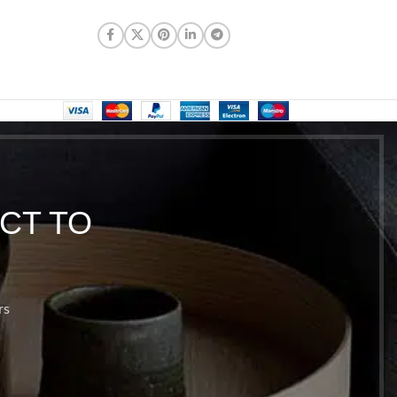
CT TO
rs