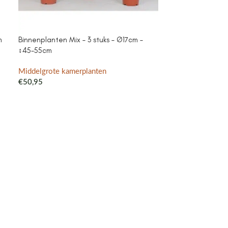
m
Binnenplanten Mix – 3 stuks – Ø17cm –
Campanula Add
↕45-55cm
purple – Cotto
met watergeefsy
Klokjesbloem pa
Middelgrote kamerplanten
binnen & buiten
€
50,95
Middelgrote ka
€
41,99