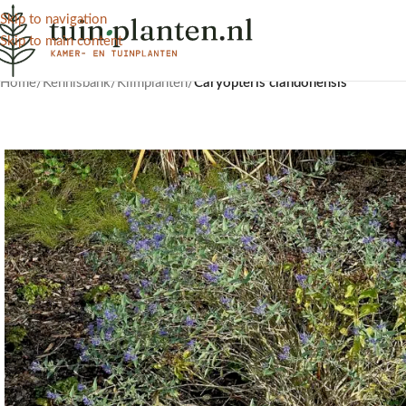
Skip to navigation
Skip to main content
Home
/
Kennisbank
/
Klimplanten
/
Caryopteris clandonensis