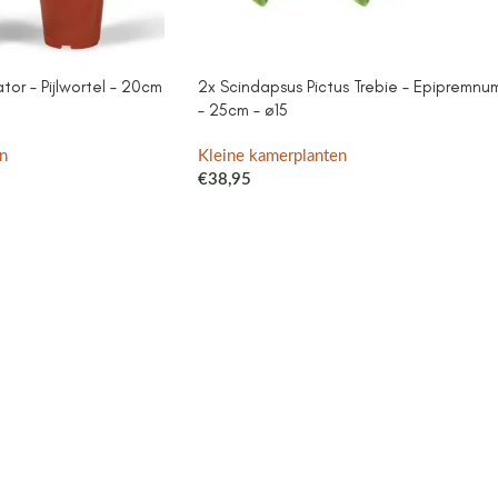
or – Pijlwortel – 20cm
2x Scindapsus Pictus Trebie – Epipremnu
– 25cm – ø15
n
Kleine kamerplanten
€
38,95