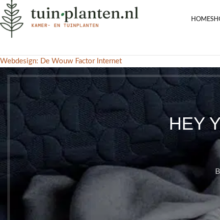
HOME
SH
Webdesign: De Wouw Factor Internet
HEY 
B