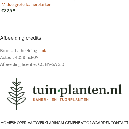
Middelgrote kamerplanten
€
32,99
Afbeelding credits
Bron Url afbeelding:
link
Auteur: 4028mdk09
Afbeelding licentie: CC BY-SA 3.0
HOME
SHOP
PRIVACYVERKLARING
ALGEMENE VOORWAARDEN
CONTACT