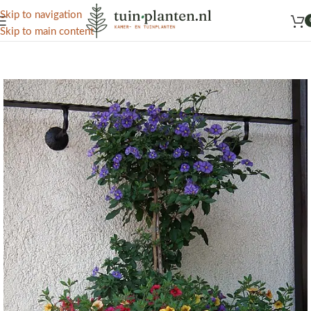
Het grootste aanbod kamer- en tuinplanten
Skip to navigation
Skip to main content
Home
/
Kennisbank
/
Balkonplanten