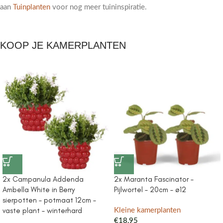
aan
Tuinplanten
voor nog meer tuininspiratie.
KOOP JE KAMERPLANTEN
2x Campanula Addenda
2x Maranta Fascinator –
Ambella White in Berry
Pijlwortel – 20cm – ø12
sierpotten – potmaat 12cm –
vaste plant – winterhard
Kleine kamerplanten
€
18,95