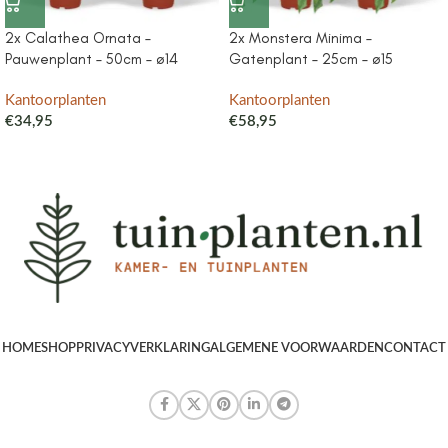
2x Calathea Ornata –
2x Monstera Minima –
Pauwenplant – 50cm – ø14
Gatenplant – 25cm – ø15
Kantoorplanten
Kantoorplanten
€
34,95
€
58,95
HOME
SHOP
PRIVACYVERKLARING
ALGEMENE VOORWAARDEN
CONTACT