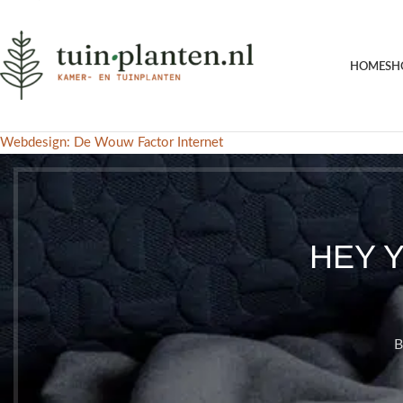
HOME
SH
Webdesign: De Wouw Factor Internet
HEY 
B