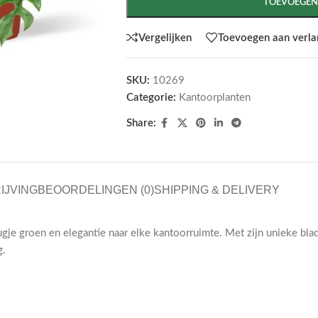
TOEVOEGEN
Vergelijken
Toevoegen aan verlan
SKU:
10269
Categorie:
Kantoorplanten
Share:
IJVING
BEOORDELINGEN (0)
SHIPPING & DELIVERY
e groen en elegantie naar elke kantoorruimte. Met zijn unieke blad
g.