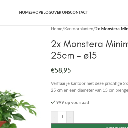
Het grootste aanbod kamer- en tuinplanten
HOME
SHOP
BLOG
OVER ONS
CONTACT
Home
/
Kantoorplanten
/
2x Monstera Min
2x Monstera Mini
25cm – ø15
€
58,95
Verfraai je kantoor met deze prachtige 
25 cm en een diameter van 15 cm brengen
999 op voorraad
-
+