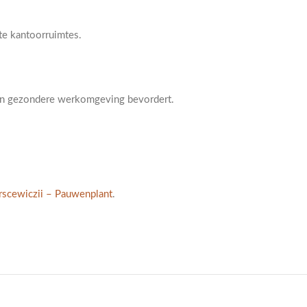
te kantoorruimtes.
 een gezondere werkomgeving bevordert.
rscewiczii – Pauwenplant
.