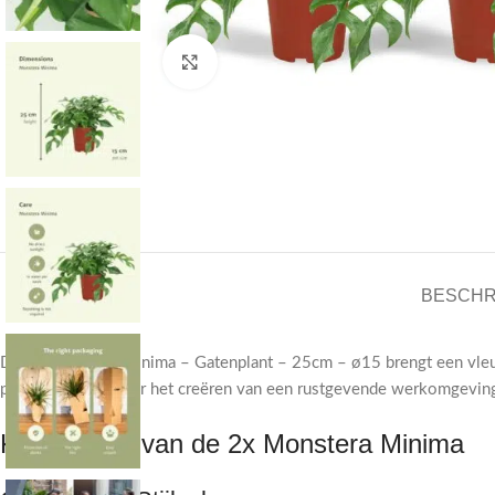
Click to enlarge
BESCHR
De 2x Monstera Minima – Gatenplant – 25cm – ø15 brengt een vleugj
perfecte keuze voor het creëren van een rustgevende werkomgevin
Kenmerken van de 2x Monstera Minima