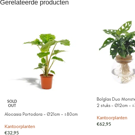
Gerelateerde producten
Bolglas Duo Monste
SOLD
2 stuks – Ø12cm – 
OUT
Alocasia Portodora – Ø21cm – ↕80cm
Kantoorplanten
€
62,95
Kantoorplanten
€
32,95