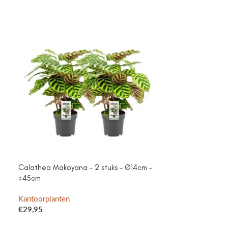
Calathea Makoyana – 2 stuks – Ø14cm –
SOLD
↕45cm
OUT
Dracaena Refl.
Kantoorplanten
€
29,95
Kantoorplanten
€
104,95