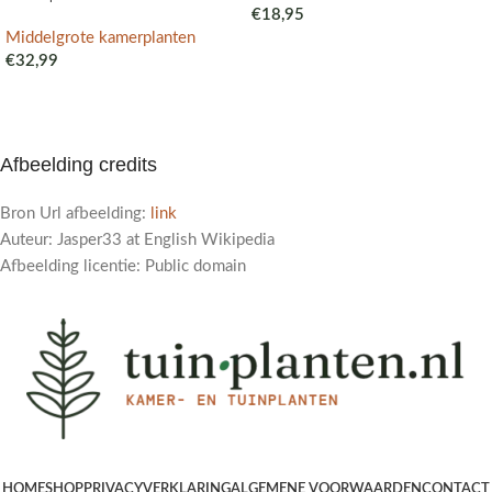
€
18,95
Middelgrote kamerplanten
€
32,99
Afbeelding credits
Bron Url afbeelding:
link
Auteur: Jasper33 at English Wikipedia
Afbeelding licentie: Public domain
HOME
SHOP
PRIVACYVERKLARING
ALGEMENE VOORWAARDEN
CONTACT