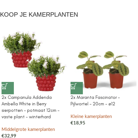
KOOP JE KAMERPLANTEN
2x Campanula Addenda
2x Maranta Fascinator –
Ambella White in Berry
Pijlwortel – 20cm – ø12
sierpotten – potmaat 12cm –
vaste plant – winterhard
Kleine kamerplanten
€
18,95
Middelgrote kamerplanten
€
32,99