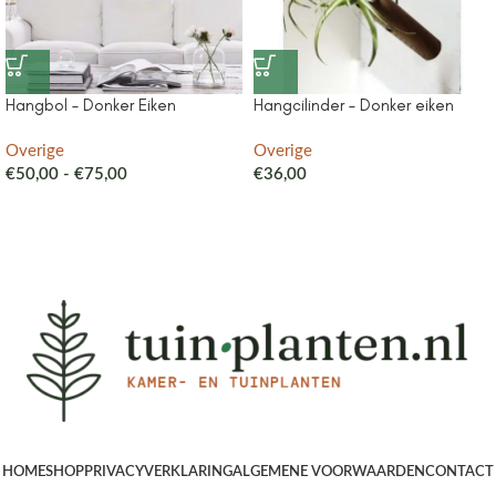
Hangbol – Donker Eiken
Hangcilinder – Donker eiken
Overige
Overige
€
50,00
-
€
75,00
€
36,00
HOME
SHOP
PRIVACYVERKLARING
ALGEMENE VOORWAARDEN
CONTACT