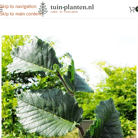
Het grootste aanbod kamer- en tuinplanten
Skip to navigation
Skip to main content
Home
/
Kennisbank
/
Tuinplanten