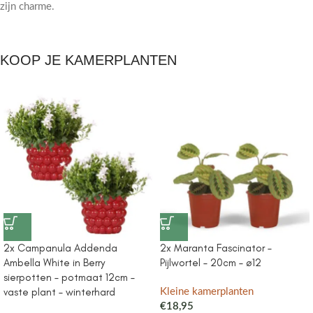
zijn charme.
KOOP JE KAMERPLANTEN
2x Campanula Addenda
2x Maranta Fascinator –
Ambella White in Berry
Pijlwortel – 20cm – ø12
sierpotten – potmaat 12cm –
vaste plant – winterhard
Kleine kamerplanten
€
18,95