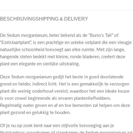
BESCHRIJVING
SHIPPING & DELIVERY
De Sedum morganianum, beter bekend als de “Burro’s Tail” of
“Ezelstaartplant”, is een prachtige en unieke vetplant die een vleugje
natuurlijke schoonheid toevoegt aan elke ruimte. Met zijn lange,
hangende stelen bedekt met kleine, ronde bladeren, creëert deze
plant een elegante en sierlijke uitstraling.
Deze Sedum morganianum gedijt het beste in goed doorlatende
grond en helder, indirect licht. Het is een gemakkelijk te verzorgen
plant die weinig onderhoud vereist, waardoor het een ideale keuze
is voor zowel beginnende als ervaren plantenliefhebbers.
Regelmatig water geven en af en toe bemesten zal helpen om deze
plant gezond en gelukkig te houden.
Of je nu op zoek bent naar een stijlvolle toevoeging aan je
thuiskantoor, woonkamer of slaapkamer, de Sedum morganianum zal