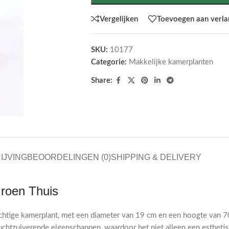
Vergelijken
Toevoegen aan verlan
SKU:
10177
Categorie:
Makkelijke kamerplanten
Share:
IJVING
BEOORDELINGEN (0)
SHIPPING & DELIVERY
Groen Thuis
chtige kamerplant, met een diameter van 19 cm en een hoogte van 70 
uchtzuiverende eigenschappen, waardoor het niet alleen een esthetis