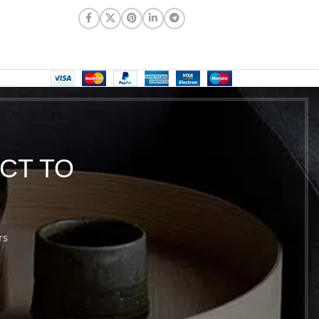
CT TO
rs