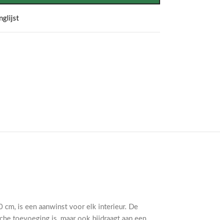
glijst
cm, is een aanwinst voor elk interieur. De
che toevoeging is, maar ook bijdraagt aan een