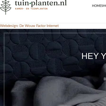
HOME
SH
Webdesign: De Wouw Factor Internet
HEY 
B