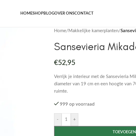
Het grootste aanbod kamer- en tuinplanten
HOME
SHOP
BLOG
OVER ONS
CONTACT
Home
/
Makkelijke kamerplanten
/
Sansev
Sansevieria Mika
€
52,95
Verrijk je interieur met de Sansevieria 
diameter van 19 cm en een hoogte van 70
ruimte.
999 op voorraad
-
+
TOEVOEGEN