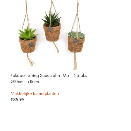
Kokopot String Succulehnt Mix – 3 Stuks –
SOLD
Ø10cm – ↕15cm
OUT
Philodendron Du
Makkelijke kamerplanten
– 2 stuks – Ø12
€
35,95
Makkelijke kam
€
23,95