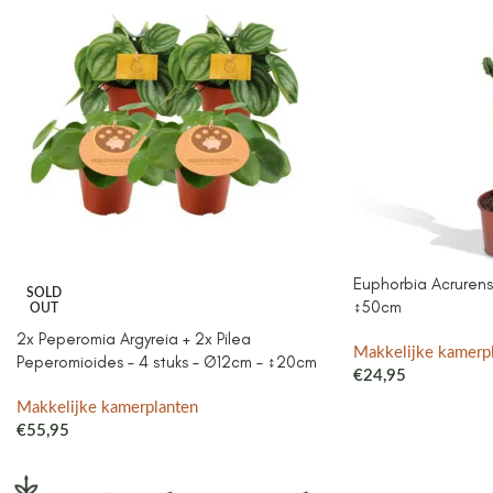
Euphorbia Acrurens
SOLD
↕50cm
OUT
2x Peperomia Argyreia + 2x Pilea
Makkelijke kamerp
Peperomioides – 4 stuks – Ø12cm – ↕20cm
€
24,95
Makkelijke kamerplanten
€
55,95