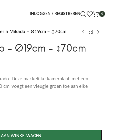
INLOGGEN / REGISTREREN
0
ieria Mikado – Ø19cm – ↕70cm
do – Ø19cm – ↕70cm
Mikado. Deze makkelijke kamerplant, met een
 cm, voegt een vleugje groen toe aan elke
 AAN WINKELWAGEN