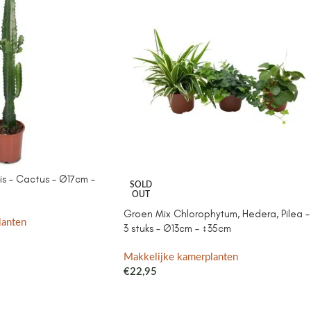
is – Cactus – Ø17cm –
SOLD
OUT
Groen Mix Chlorophytum, Hedera, Pilea –
lanten
3 stuks – Ø13cm – ↕35cm
Makkelijke kamerplanten
€
22,95