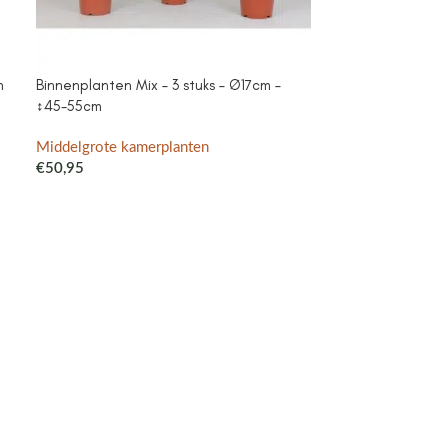
m
Binnenplanten Mix – 3 stuks – Ø17cm –
Campanula Add
↕45-55cm
purple – Cotto
met watergeefsy
Klokjesbloem pa
Middelgrote kamerplanten
binnen & buiten
€
50,95
Middelgrote ka
€
41,99