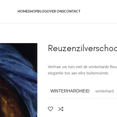
Het grootste aanbod kamer- en tuinplanten
HOME
SHOP
BLOG
OVER ONS
CONTACT
Reuzenzilverscho
Verfraai uw tuin met de winterharde Reu
elegantie toe aan elke buitenruimte.
WINTERHARDHEID
winterhard