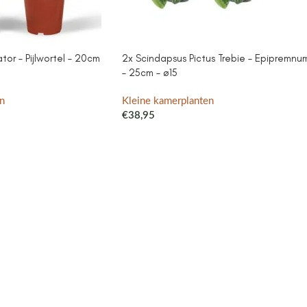
or – Pijlwortel – 20cm
2x Scindapsus Pictus Trebie – Epipremnu
– 25cm – ø15
n
Kleine kamerplanten
€
38,95