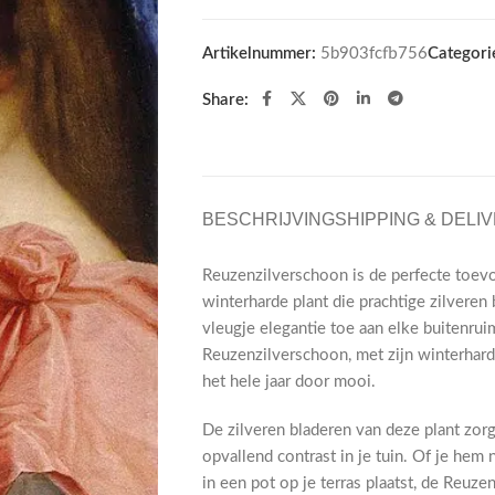
Artikelnummer:
5b903fcfb756
Categori
Share:
BESCHRIJVING
SHIPPING & DELI
Reuzenzilverschoon is de perfecte toevoe
winterharde plant die prachtige zilveren 
vleugje elegantie toe aan elke buitenru
Reuzenzilverschoon, met zijn winterhard
het hele jaar door mooi.
De zilveren bladeren van deze plant zor
opvallend contrast in je tuin. Of je hem n
in een pot op je terras plaatst, de Reuz