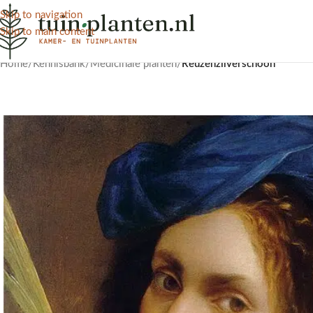
Skip to navigation
Skip to main content
Home
/
Kennisbank
/
Medicinale planten
/
Reuzenzilverschoon