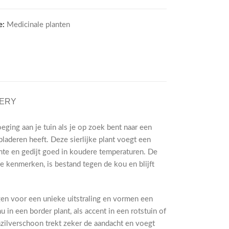
e:
Medicinale planten
VERY
ging aan je tuin als je op zoek bent naar een
bladeren heeft. Deze sierlijke plant voegt een
imte en gedijt goed in koudere temperaturen. De
e kenmerken, is bestand tegen de kou en blijft
gen voor een unieke uitstraling en vormen een
u in een border plant, als accent in een rotstuin of
enzilverschoon trekt zeker de aandacht en voegt