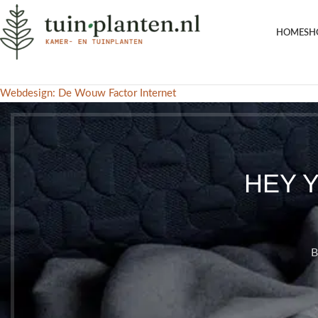
HOME
SH
Webdesign: De Wouw Factor Internet
HEY 
B