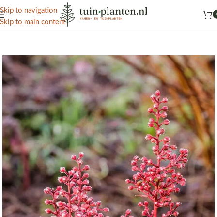
Het grootste aanbod kamer- en tuinplanten
Skip to navigation
Skip to main content
Home
/
Kennisbank
/
Tuinplanten