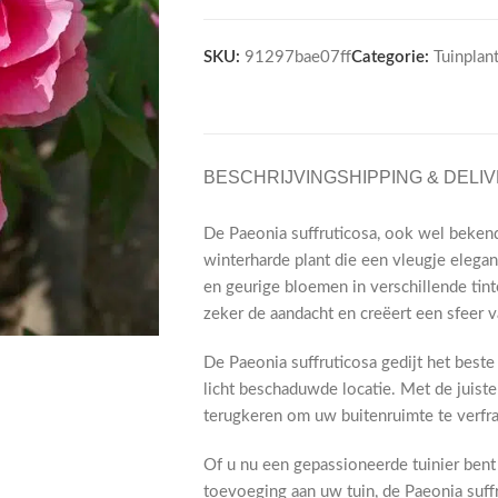
SKU:
91297bae07ff
Categorie:
Tuinplan
BESCHRIJVING
SHIPPING & DELI
De Paeonia suffruticosa, ook wel bekend
winterharde plant die een vleugje elegan
en geurige bloemen in verschillende tint
zeker de aandacht en creëert een sfeer 
De Paeonia suffruticosa gedijt het best
licht beschaduwde locatie. Met de juiste 
terugkeren om uw buitenruimte te verfr
Of u nu een gepassioneerde tuinier ben
toevoeging aan uw tuin, de Paeonia suff