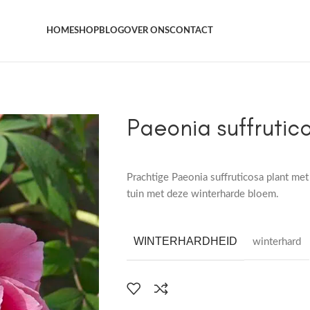
Het grootste aanbod kamer- en tuinplanten
HOME
SHOP
BLOG
OVER ONS
CONTACT
Paeonia suffrutic
Prachtige Paeonia suffruticosa plant met
tuin met deze winterharde bloem.
WINTERHARDHEID
winterhard