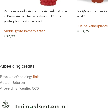
2x Campanula Addenda Ambella White
2x Maranta Fascinat
in Berry sierpotten – potmaat 12cm –
– ø12
vaste plant – winterhard
Kleine kamerplante
Middelgrote kamerplanten
€
18,95
€
32,99
Afbeelding credits
Bron Url afbeelding:
link
Auteur: Jebulon
Afbeelding licentie: CC0