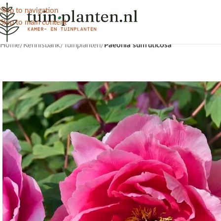
Skip to navigation
Skip to main content
Home
/
Kennisbank
/
Tuinplanten
/
Paeonia suffruticosa