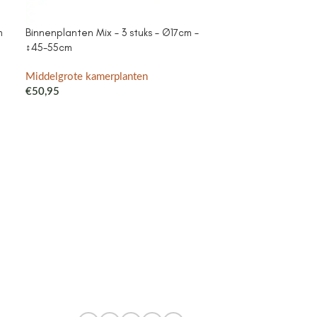
m
Binnenplanten Mix – 3 stuks – Ø17cm –
Campanula Add
↕45-55cm
purple – Cotto
met watergeefsy
Klokjesbloem pa
Middelgrote kamerplanten
binnen & buiten
€
50,95
Middelgrote ka
€
41,99