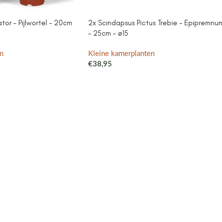
or – Pijlwortel – 20cm
2x Scindapsus Pictus Trebie – Epipremnu
– 25cm – ø15
n
Kleine kamerplanten
€
38,95