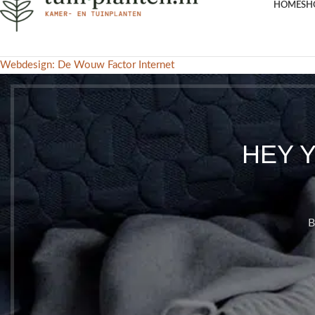
HOME
SH
Webdesign: De Wouw Factor Internet
HEY 
B