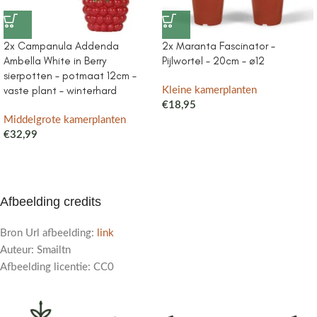
2x Campanula Addenda
2x Maranta Fascinator –
Ambella White in Berry
Pijlwortel – 20cm – ø12
sierpotten – potmaat 12cm –
vaste plant – winterhard
Kleine kamerplanten
€
18,95
Middelgrote kamerplanten
€
32,99
Afbeelding credits
Bron Url afbeelding:
link
Auteur: Smailtn
Afbeelding licentie: CC0