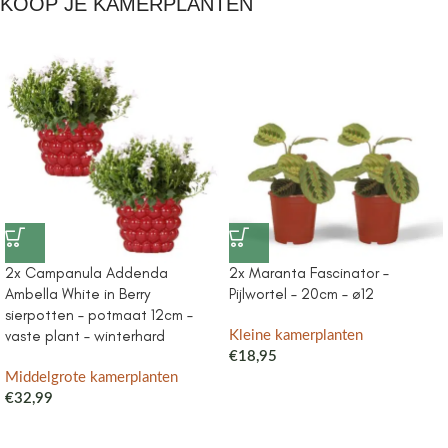
KOOP JE KAMERPLANTEN
2x Campanula Addenda
2x Maranta Fascinator –
Ambella White in Berry
Pijlwortel – 20cm – ø12
sierpotten – potmaat 12cm –
vaste plant – winterhard
Kleine kamerplanten
€
18,95
Middelgrote kamerplanten
€
32,99