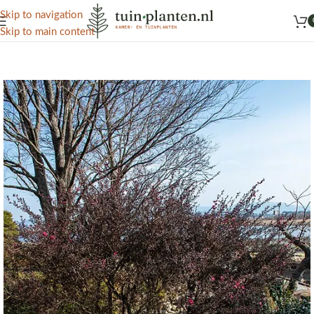
Het grootste aanbod kamer- en tuinplanten
Skip to navigation
Skip to main content
Home
/
Kennisbank
/
Tuinplanten