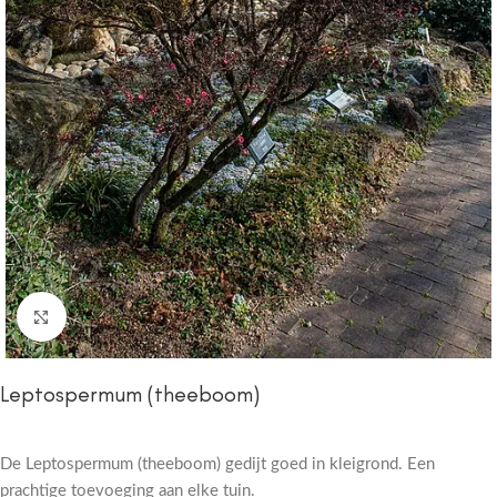
Click to enlarge
Leptospermum (theeboom)
De Leptospermum (theeboom) gedijt goed in kleigrond. Een
prachtige toevoeging aan elke tuin.