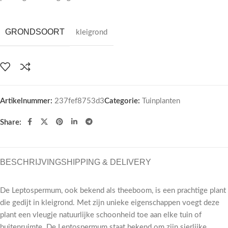
GRONDSOORT
kleigrond
Artikelnummer:
237fef8753d3
Categorie:
Tuinplanten
Share:
BESCHRIJVING
SHIPPING & DELIVERY
De Leptospermum, ook bekend als theeboom, is een prachtige plant
die gedijt in kleigrond. Met zijn unieke eigenschappen voegt deze
plant een vleugje natuurlijke schoonheid toe aan elke tuin of
buitenruimte. De Leptospermum staat bekend om zijn sierlijke