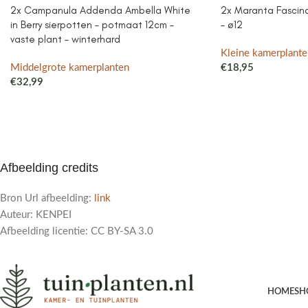
2x Campanula Addenda Ambella White
2x Maranta Fascinat
in Berry sierpotten – potmaat 12cm –
– ø12
vaste plant – winterhard
Kleine kamerplante
Middelgrote kamerplanten
€
18,95
€
32,99
Afbeelding credits
Bron Url afbeelding:
link
Auteur: KENPEI
Afbeelding licentie: CC BY-SA 3.0
HOME
SH