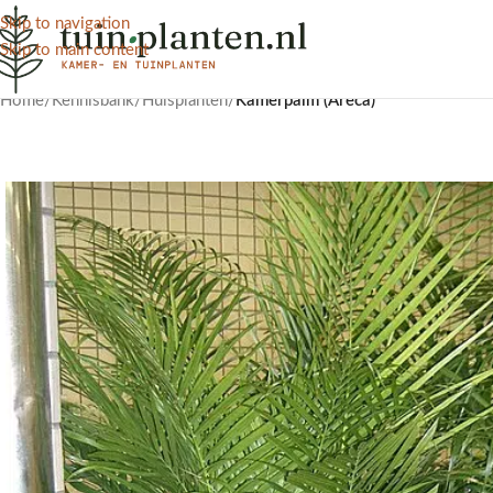
Skip to navigation
Skip to main content
Home
/
Kennisbank
/
Huisplanten
/
Kamerpalm (Areca)