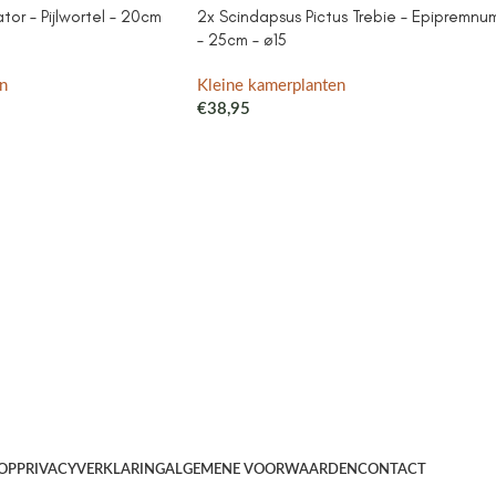
or – Pijlwortel – 20cm
2x Scindapsus Pictus Trebie – Epipremnu
– 25cm – ø15
n
Kleine kamerplanten
€
38,95
OP
PRIVACYVERKLARING
ALGEMENE VOORWAARDEN
CONTACT