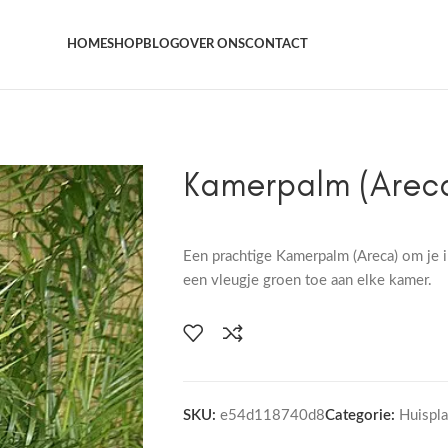
Het grootste aanbod kamer- en tuinplanten
HOME
SHOP
BLOG
OVER ONS
CONTACT
Kamerpalm (Arec
Een prachtige Kamerpalm (Areca) om je in
een vleugje groen toe aan elke kamer.
SKU:
e54d118740d8
Categorie:
Huispl