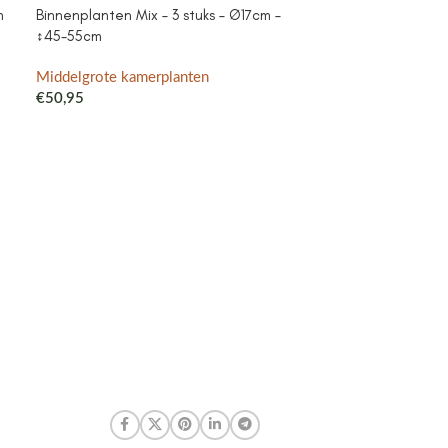
m
Binnenplanten Mix – 3 stuks – Ø17cm –
Campanula Add
↕45-55cm
purple – Cotto
met watergeefsy
Klokjesbloem pa
Middelgrote kamerplanten
binnen & buiten
€
50,95
Middelgrote ka
€
41,99