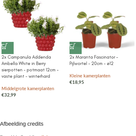
2x Campanula Addenda
2x Maranta Fascinator –
Ambella White in Berry
Pijlwortel – 20cm – ø12
sierpotten – potmaat 12cm –
vaste plant – winterhard
Kleine kamerplanten
€
18,95
Middelgrote kamerplanten
€
32,99
Afbeelding credits