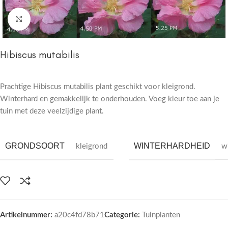
Click to enlarge
Hibiscus mutabilis
Prachtige Hibiscus mutabilis plant geschikt voor kleigrond.
Winterhard en gemakkelijk te onderhouden. Voeg kleur toe aan je
tuin met deze veelzijdige plant.
GRONDSOORT
WINTERHARDHEID
kleigrond
w
Artikelnummer:
a20c4fd78b71
Categorie:
Tuinplanten