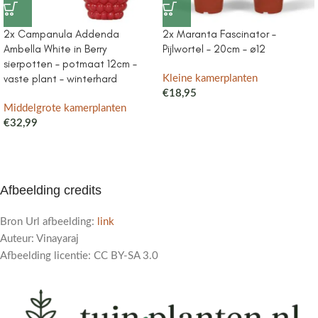
2x Campanula Addenda
2x Maranta Fascinator –
Ambella White in Berry
Pijlwortel – 20cm – ø12
sierpotten – potmaat 12cm –
vaste plant – winterhard
Kleine kamerplanten
€
18,95
Middelgrote kamerplanten
€
32,99
Afbeelding credits
Bron Url afbeelding:
link
Auteur: Vinayaraj
Afbeelding licentie: CC BY-SA 3.0