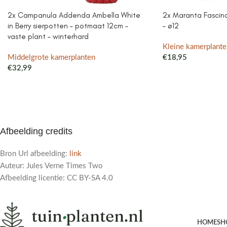
2x Campanula Addenda Ambella White
2x Maranta Fascinat
in Berry sierpotten – potmaat 12cm –
– ø12
vaste plant – winterhard
Kleine kamerplante
Middelgrote kamerplanten
€
18,95
€
32,99
Afbeelding credits
Bron Url afbeelding:
link
Auteur: Jules Verne Times Two
Afbeelding licentie: CC BY-SA 4.0
HOME
SH