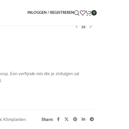
INLOGGEN / REGISTREREN
0
op. Een verfijnde mix die je zintuigen zal
.
:
Klimplanten
Share: