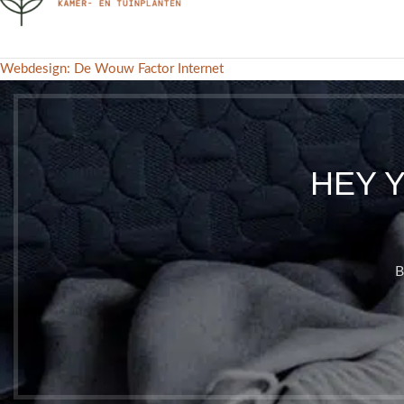
Webdesign: De Wouw Factor Internet
HEY 
B