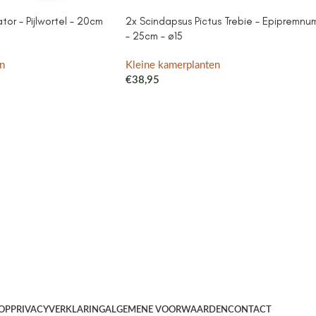
or – Pijlwortel – 20cm
2x Scindapsus Pictus Trebie – Epipremnu
– 25cm – ø15
n
Kleine kamerplanten
€
38,95
OP
PRIVACYVERKLARING
ALGEMENE VOORWAARDEN
CONTACT