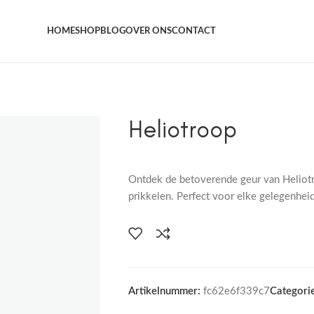
Het grootste aanbod kamer- en tuinplanten
HOME
SHOP
BLOG
OVER ONS
CONTACT
Heliotroop
Ontdek de betoverende geur van Heliotro
prikkelen. Perfect voor elke gelegenheid
Artikelnummer:
fc62e6f339c7
Categorie