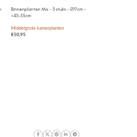
m
Binnenplanten Mix – 3 stuks – Ø17cm –
Campanula Add
↕45-55cm
purple – Cotto
met watergeefsy
Klokjesbloem pa
Middelgrote kamerplanten
binnen & buiten
€
50,95
Middelgrote ka
€
41,99