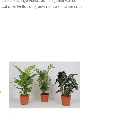
et deze prachtige Heliotroop en geniet van de
 Laat deze Heliotroop jouw ruimte transformeren