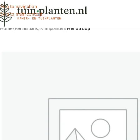
Skip to navigation
Skip to main content
Home
/
Kennisbank
/
Klimplanten
/
Heliotroop