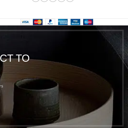
CT TO
rs