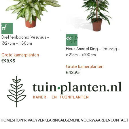
Dieffenbachia Vesuvius –
SOLD
OUT
Ø27cm – ↕80cm
Ficus Amstel King – Treurvijg –
ø21cm – ↕100cm
Grote kamerplanten
€
98,95
Grote kamerplanten
€
43,95
HOME
SHOP
PRIVACYVERKLARING
ALGEMENE VOORWAARDEN
CONTACT