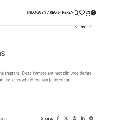
INLOGGEN / REGISTREREN
0
ns
ena fragrans. Deze kamerplant met zijn weelderige
lijke schoonheid toe aan je interieur.
nten
Share: