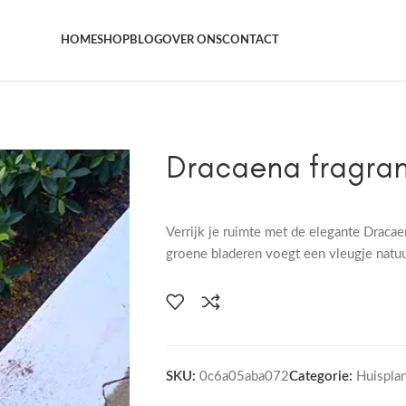
Het grootste aanbod kamer- en tuinplanten
HOME
SHOP
BLOG
OVER ONS
CONTACT
Dracaena fragra
Verrijk je ruimte met de elegante Draca
groene bladeren voegt een vleugje natuur
SKU:
0c6a05aba072
Categorie:
Huispla