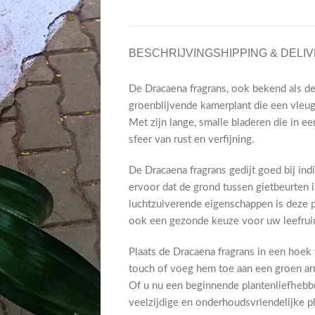
BESCHRIJVING
SHIPPING & DELI
De Dracaena fragrans, ook bekend als d
groenblijvende kamerplant die een vleugj
Met zijn lange, smalle bladeren die in ee
sfeer van rust en verfijning.
De Dracaena fragrans gedijt goed bij ind
ervoor dat de grond tussen gietbeurten
luchtzuiverende eigenschappen is deze p
ook een gezonde keuze voor uw leefrui
Plaats de Dracaena fragrans in een hoek
touch of voeg hem toe aan een groen ar
Of u nu een beginnende plantenliefhebbe
veelzijdige en onderhoudsvriendelijke pl