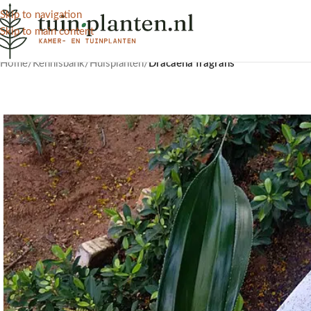
Skip to navigation
Skip to main content
Home
/
Kennisbank
/
Huisplanten
/
Dracaena fragrans