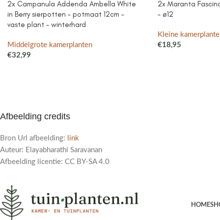
2x Campanula Addenda Ambella White
2x Maranta Fascinat
in Berry sierpotten – potmaat 12cm –
– ø12
vaste plant – winterhard
Kleine kamerplante
Middelgrote kamerplanten
€
18,95
€
32,99
Afbeelding credits
Bron Url afbeelding:
link
Auteur: Elayabharathi Saravanan
Afbeelding licentie: CC BY-SA 4.0
HOME
SH