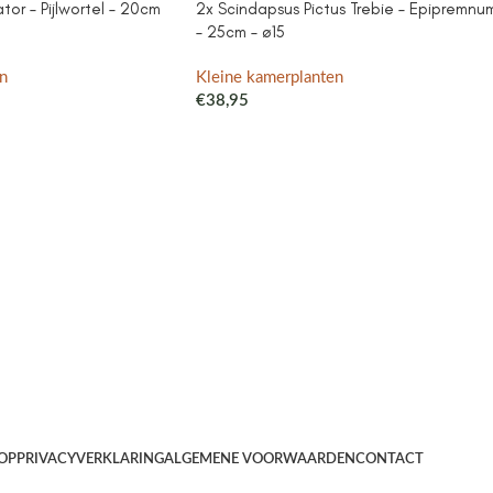
or – Pijlwortel – 20cm
2x Scindapsus Pictus Trebie – Epipremnu
– 25cm – ø15
n
Kleine kamerplanten
€
38,95
OP
PRIVACYVERKLARING
ALGEMENE VOORWAARDEN
CONTACT