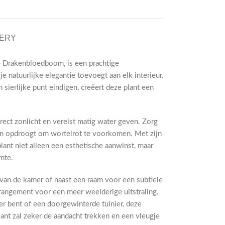
VERY
e Drakenbloedboom, is een prachtige
e natuurlijke elegantie toevoegt aan elk interieur.
n sierlijke punt eindigen, creëert deze plant een
irect zonlicht en vereist matig water geven. Zorg
 in opdroogt om wortelrot te voorkomen. Met zijn
lant niet alleen een esthetische aanwinst, maar
mte.
 van de kamer of naast een raam voor een subtiele
rangement voor een meer weelderige uitstraling.
r bent of een doorgewinterde tuinier, deze
ant zal zeker de aandacht trekken en een vleugje