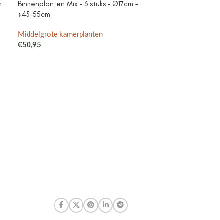
m
Binnenplanten Mix – 3 stuks – Ø17cm –
Campanula Add
↕45-55cm
purple – Cotto
met watergeefsy
Klokjesbloem pa
Middelgrote kamerplanten
binnen & buiten
€
50,95
Middelgrote ka
€
41,99