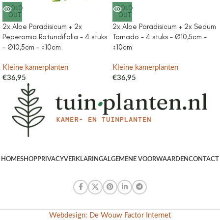
SOLD
SOLD
OUT
OUT
2x Aloe Paradisicum + 2x
2x Aloe Paradisicum + 2x Sedum
Peperomia Rotundifolia – 4 stuks
Tornado – 4 stuks – Ø10,5cm –
– Ø10,5cm – ↕10cm
↕10cm
Kleine kamerplanten
Kleine kamerplanten
€
36,95
€
36,95
HOME
SHOP
PRIVACYVERKLARING
ALGEMENE VOORWAARDEN
CONTACT
Webdesign: De Wouw Factor Internet