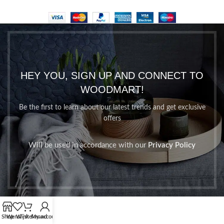
HEY YOU, SIGN UP AND CONNECT TO
WOODMART!
Be the first to learn about our latest trends and get exclusive
offers
Will be used in accordance with our
Privacy Policy
Shop
Wenslijst
Winkelmand
My account