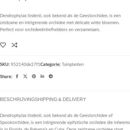
Dendrophylax lindenii, ook bekend als de Geestorchidee, is een
zeldzame en intrigerende orchidee met delicate witte bloemen.
Perfect voor orchideeënliefhebbers en verzamelaars.
SKU:
952140de27f1
Categorie:
Tuinplanten
Share:
BESCHRIJVING
SHIPPING & DELIVERY
Dendrophylax lindenii, ook bekend als de Geestorchidee of
Spookorchidee, is een intrigerende epifytische orchidee die inheems
is in Florida, de Bahama’s en Cuba. Deze zeldzame orchidee staat