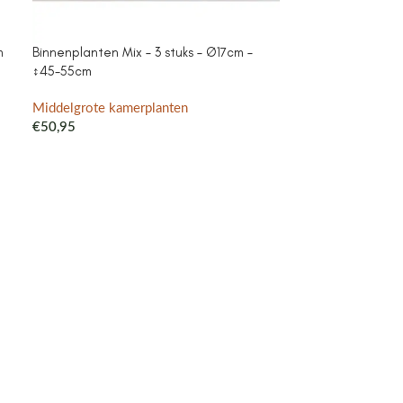
m
Binnenplanten Mix – 3 stuks – Ø17cm –
Campanula Add
↕45-55cm
purple – Cotto
met watergeefsy
Klokjesbloem pa
Middelgrote kamerplanten
binnen & buiten
€
50,95
Middelgrote ka
€
41,99