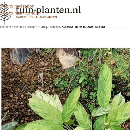
Skip to navigation
Skip to main content
Home
/
Kennisbank
/
Huisplanten
/
Ctenanthe lubbersiana