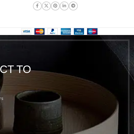
CT TO
rs