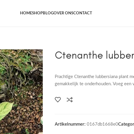
Het grootste aanbod kamer- en tuinplanten
HOME
SHOP
BLOG
OVER ONS
CONTACT
Ctenanthe lubber
Prachtige Ctenanthe lubbersiana plant m
gemakkelijk te onderhouden. Voeg een vle
Artikelnummer:
0167db1668e0
Categor