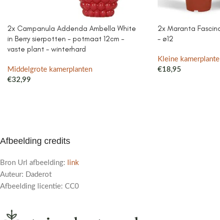
2x Campanula Addenda Ambella White
2x Maranta Fascinat
in Berry sierpotten – potmaat 12cm –
– ø12
vaste plant – winterhard
Kleine kamerplante
Middelgrote kamerplanten
€
18,95
€
32,99
Afbeelding credits
Bron Url afbeelding:
link
Auteur: Daderot
Afbeelding licentie: CC0