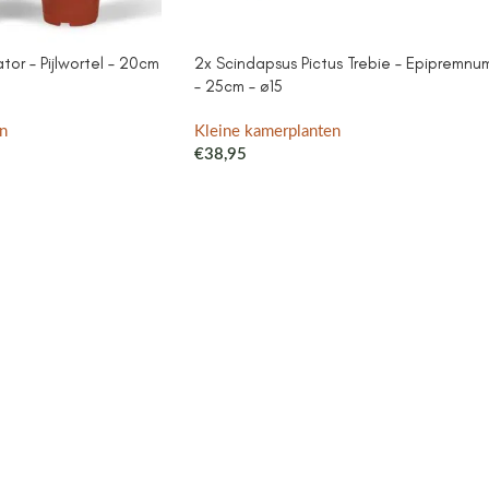
or – Pijlwortel – 20cm
2x Scindapsus Pictus Trebie – Epipremnu
– 25cm – ø15
n
Kleine kamerplanten
€
38,95