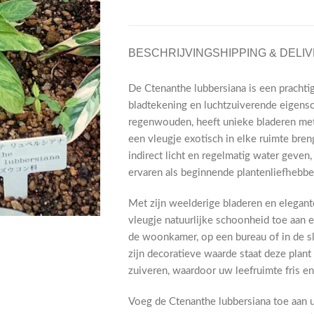
BESCHRIJVING
SHIPPING & DELI
De Ctenanthe lubbersiana is een prachti
bladtekening en luchtzuiverende eigens
regenwouden, heeft unieke bladeren met
een vleugje exotisch in elke ruimte bren
indirect licht en regelmatig water geven
ervaren als beginnende plantenliefhebbe
Met zijn weelderige bladeren en elegant
vleugje natuurlijke schoonheid toe aan el
de woonkamer, op een bureau of in de sl
zijn decoratieve waarde staat deze plan
zuiveren, waardoor uw leefruimte fris en 
Voeg de Ctenanthe lubbersiana toe aan u