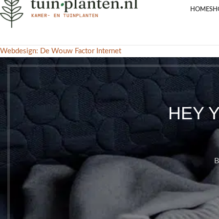
HOME
SH
Webdesign: De Wouw Factor Internet
HEY 
B