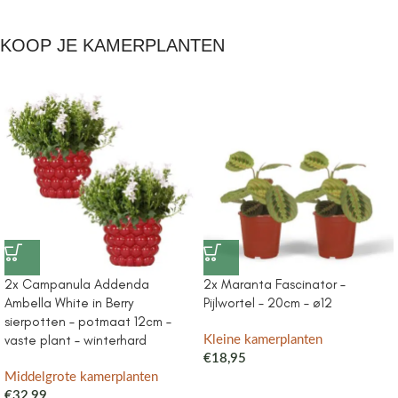
KOOP JE KAMERPLANTEN
2x Campanula Addenda
2x Maranta Fascinator –
Ambella White in Berry
Pijlwortel – 20cm – ø12
sierpotten – potmaat 12cm –
vaste plant – winterhard
Kleine kamerplanten
€
18,95
Middelgrote kamerplanten
€
32,99