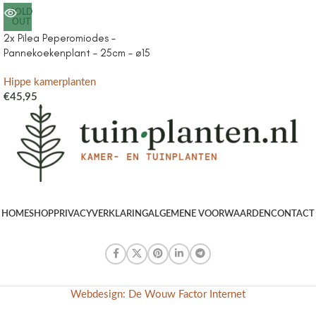
SOLD
OUT
2x Pilea Peperomiodes –
Pannekoekenplant – 25cm – ø15
Hippe kamerplanten
€
45,95
HOME
SHOP
PRIVACYVERKLARING
ALGEMENE VOORWAARDEN
CONTACT
Webdesign: De Wouw Factor Internet