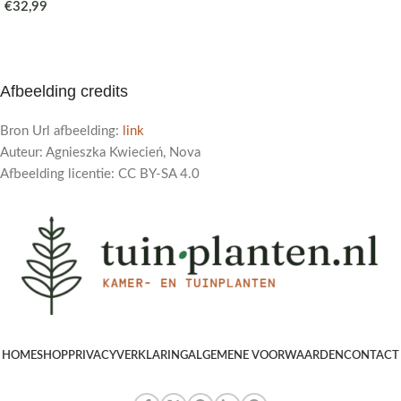
€
32,99
Afbeelding credits
Bron Url afbeelding:
link
Auteur: Agnieszka Kwiecień, Nova
Afbeelding licentie: CC BY-SA 4.0
HOME
SHOP
PRIVACYVERKLARING
ALGEMENE VOORWAARDEN
CONTACT