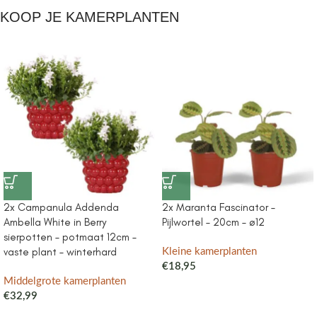
KOOP JE KAMERPLANTEN
2x Campanula Addenda
2x Maranta Fascinator –
Ambella White in Berry
Pijlwortel – 20cm – ø12
sierpotten – potmaat 12cm –
vaste plant – winterhard
Kleine kamerplanten
€
18,95
Middelgrote kamerplanten
€
32,99