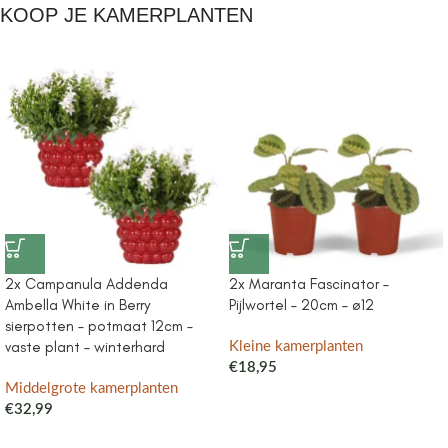
KOOP JE KAMERPLANTEN
2x Campanula Addenda
2x Maranta Fascinator –
Ambella White in Berry
Pijlwortel – 20cm – ø12
sierpotten – potmaat 12cm –
vaste plant – winterhard
Kleine kamerplanten
€
18,95
Middelgrote kamerplanten
€
32,99