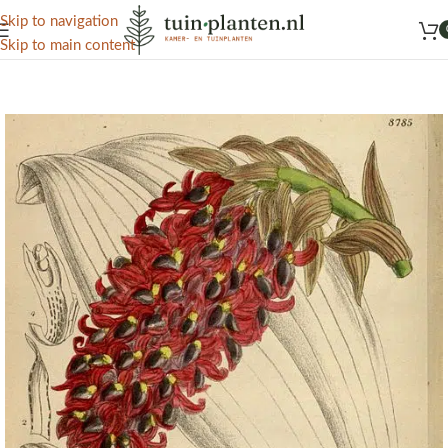
Het grootste aanbod kamer- en tuinplanten
Skip to navigation
Skip to main content
Home
/
Kennisbank
/
Tuinplanten