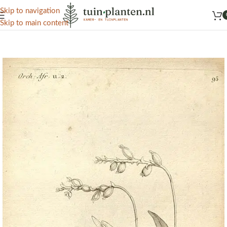
Het grootste aanbod kamer- en tuinplanten
Skip to navigation
Skip to main content
Home
/
Kennisbank
/
Tuinplanten