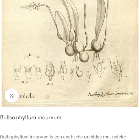
Click to enlarge
Bulbophyllum incurvum
Bulbophyllum incurvum is een exotische orchidee met unieke