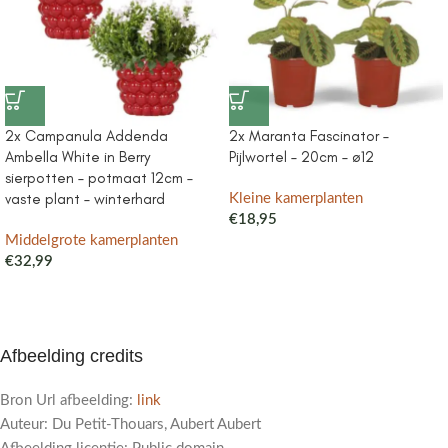
2x Campanula Addenda
2x Maranta Fascinator –
Ambella White in Berry
Pijlwortel – 20cm – ø12
sierpotten – potmaat 12cm –
vaste plant – winterhard
Kleine kamerplanten
€
18,95
Middelgrote kamerplanten
€
32,99
Afbeelding credits
Bron Url afbeelding:
link
Auteur: Du Petit-Thouars, Aubert Aubert