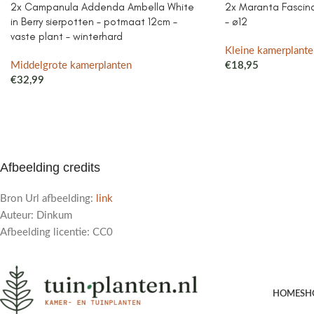
2x Campanula Addenda Ambella White
2x Maranta Fascinat
in Berry sierpotten – potmaat 12cm –
– ø12
vaste plant – winterhard
Kleine kamerplante
Middelgrote kamerplanten
€
18,95
€
32,99
Afbeelding credits
Bron Url afbeelding:
link
Auteur: Dinkum
Afbeelding licentie: CC0
HOME
SH