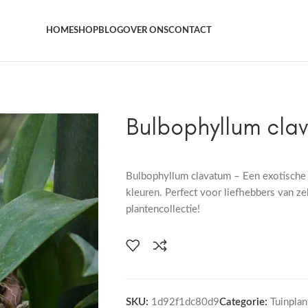
Het grootste aanbod kamer- en tuinplanten
HOME
SHOP
BLOG
OVER ONS
CONTACT
Bulbophyllum cla
Bulbophyllum clavatum – Een exotische
kleuren. Perfect voor liefhebbers van z
plantencollectie!
SKU:
1d92f1dc80d9
Categorie:
Tuinplan