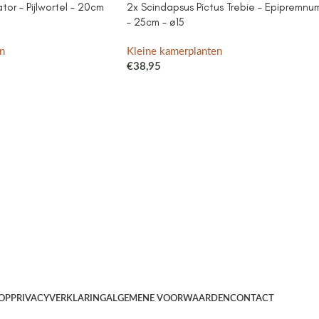
or – Pijlwortel – 20cm
2x Scindapsus Pictus Trebie – Epipremnu
– 25cm – ø15
n
Kleine kamerplanten
€
38,95
OP
PRIVACYVERKLARING
ALGEMENE VOORWAARDEN
CONTACT