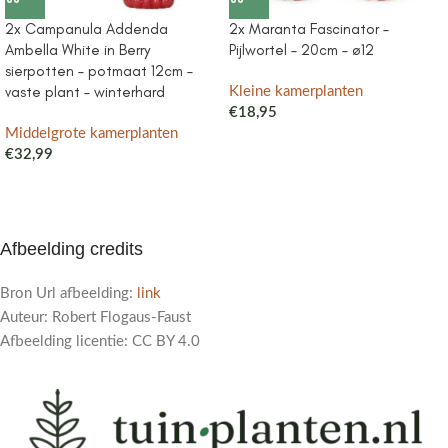
2x Campanula Addenda
2x Maranta Fascinator –
Ambella White in Berry
Pijlwortel – 20cm – ø12
sierpotten – potmaat 12cm –
vaste plant – winterhard
Kleine kamerplanten
€
18,95
Middelgrote kamerplanten
€
32,99
Afbeelding credits
Bron Url afbeelding:
link
Auteur: Robert Flogaus-Faust
Afbeelding licentie: CC BY 4.0