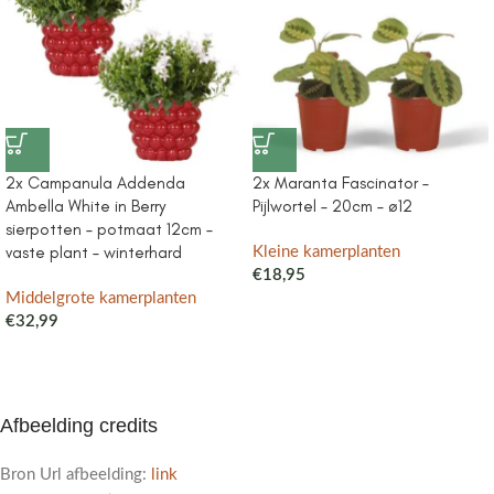
2x Campanula Addenda
2x Maranta Fascinator –
Ambella White in Berry
Pijlwortel – 20cm – ø12
sierpotten – potmaat 12cm –
vaste plant – winterhard
Kleine kamerplanten
€
18,95
Middelgrote kamerplanten
€
32,99
Afbeelding credits
Bron Url afbeelding:
link