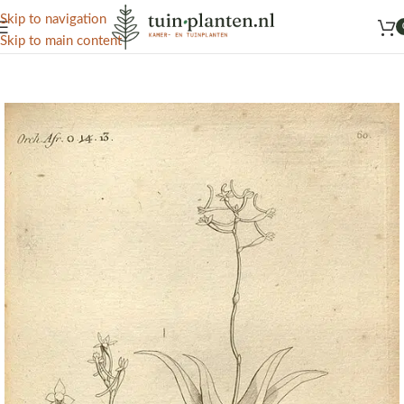
Het grootste aanbod kamer- en tuinplanten
Skip to navigation
Skip to main content
Home
/
Kennisbank
/
Tuinplanten