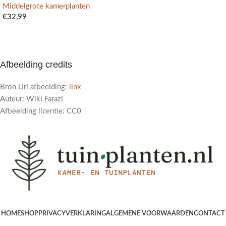
Middelgrote kamerplanten
€
32,99
Afbeelding credits
Bron Url afbeelding:
link
Auteur: Wiki Farazi
Afbeelding licentie: CC0
HOME
SHOP
PRIVACYVERKLARING
ALGEMENE VOORWAARDEN
CONTACT