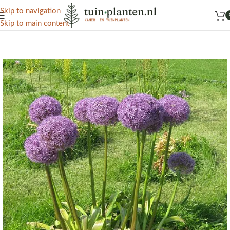
Het grootste aanbod kamer- en tuinplanten
Skip to navigation
Skip to main content
Home
/
Kennisbank
/
Tuinplanten