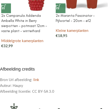
2x Campanula Addenda
2x Maranta Fascinator –
Ambella White in Berry
Pijlwortel – 20cm – ø12
sierpotten – potmaat 12cm –
vaste plant – winterhard
Kleine kamerplanten
€
18,95
Middelgrote kamerplanten
€
32,99
Afbeelding credits
Bron Url afbeelding:
link
Auteur: Нацку
Afbeelding licentie: CC BY-SA 3.0