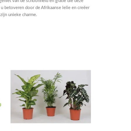
eniet van de schoonheid en gratie die deze
 u betoveren door de Afrikaanse lelie en creëer
 zijn unieke charme.