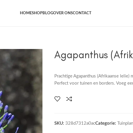
Het grootste aanbod kamer- en tuinplanten
HOME
SHOP
BLOG
OVER ONS
CONTACT
Agapanthus (Afrik
Prachtige Agapanthus (Afrikaanse lelie)
Perfect voor tuinen en borders. Voeg een
SKU:
328d7312a0ac
Categorie:
Tuinpla