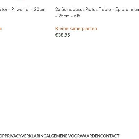
or – Pijlwortel – 20cm
2x Scindapsus Pictus Trebie – Epipremnu
– 25cm – ø15
n
Kleine kamerplanten
€
38,95
OP
PRIVACYVERKLARING
ALGEMENE VOORWAARDEN
CONTACT