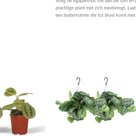
Voeg de Agapanthus toe aan uw tuin en g
prachtige plant met zich meebrengt. Laat
een buitenruimte die tot bloei komt met