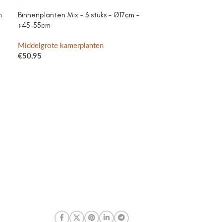
m
Binnenplanten Mix – 3 stuks – Ø17cm –
Campanula Add
↕45-55cm
purple – Cotto
met watergeefsy
Klokjesbloem pa
Middelgrote kamerplanten
binnen & buiten
€
50,95
Middelgrote ka
€
41,99