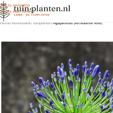
Skip to navigation
Skip to main content
Home
/
Kennisbank
/
Tuinplanten
/
Agapanthus (Afrikaanse lelie)