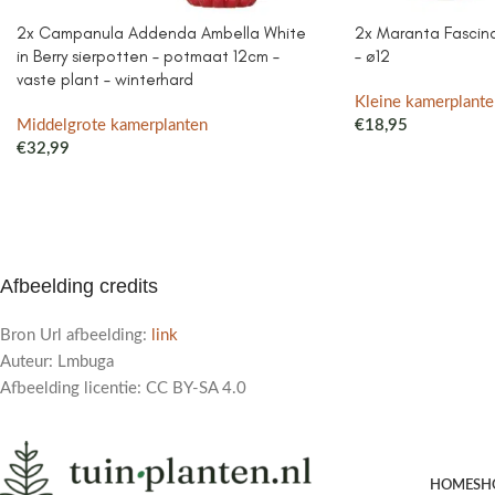
2x Campanula Addenda Ambella White
2x Maranta Fascinat
in Berry sierpotten – potmaat 12cm –
– ø12
vaste plant – winterhard
Kleine kamerplante
Middelgrote kamerplanten
€
18,95
€
32,99
Afbeelding credits
Bron Url afbeelding:
link
Auteur: Lmbuga
Afbeelding licentie: CC BY-SA 4.0
HOME
SH