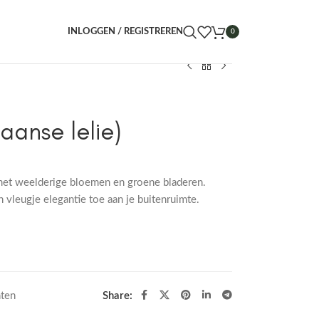
INLOGGEN / REGISTREREN
0
aanse lelie)
 met weelderige bloemen en groene bladeren.
 vleugje elegantie toe aan je buitenruimte.
nten
Share: