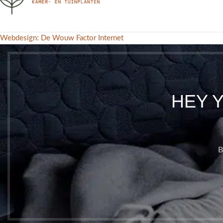
Webdesign: De Wouw Factor Internet
HEY 
B