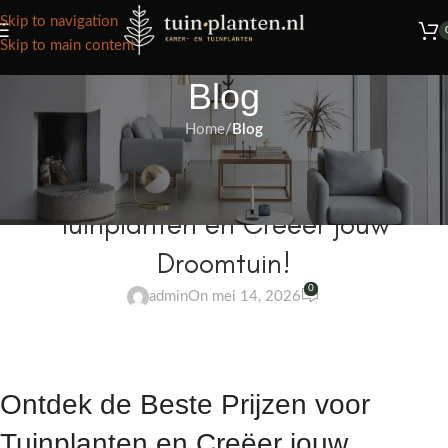
Het grootste aanbod kamer- en tuinplanten
Skip to navigation
Skip to main content
Blog
Home
/
Blog
BLOG
Ontdek de Beste Prijzen voor
Tuinplanten en Creëer jouw
Droomtuin!
0
admin
On mei 14, 2026
Ontdek de Beste Prijzen voor
Tuinplanten en Creëer jouw