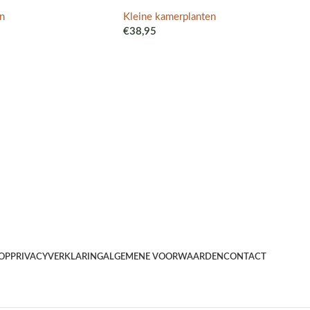
n
Kleine kamerplanten
€
38,95
OP
PRIVACYVERKLARING
ALGEMENE VOORWAARDEN
CONTACT