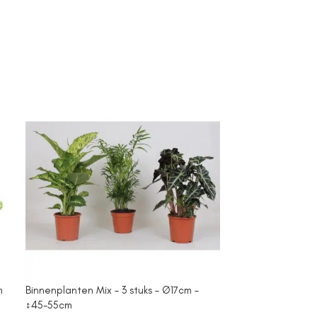
m
Binnenplanten Mix – 3 stuks – Ø17cm –
Campanula Add
↕45-55cm
purple – Cotto