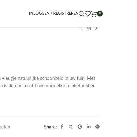
INLOGGEN / REGISTREREN
0
en vleugje natuurlijke schoonheid in uw tuin. Met
n is dit een must-have voor elke tuinliefhebber.
anten
Share: