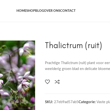
Het grootste aanbod kamer- en tuinplanten
HOME
SHOP
BLOG
OVER ONS
CONTACT
Thalictrum (ruit)
Prachtige Thalictrum (ruit) plant voor e
weelderig groen blad en delicate bloeme
SKU:
27eb9ad57ab5
Categorie:
Vaste pl