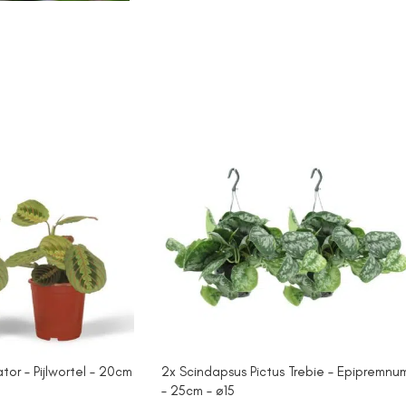
or – Pijlwortel – 20cm
2x Scindapsus Pictus Trebie – Epipremnu
– 25cm – ø15