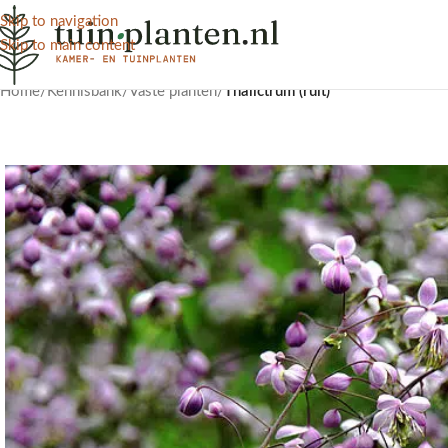
Skip to navigation
Skip to main content
Home
/
Kennisbank
/
Vaste planten
/
Thalictrum (ruit)