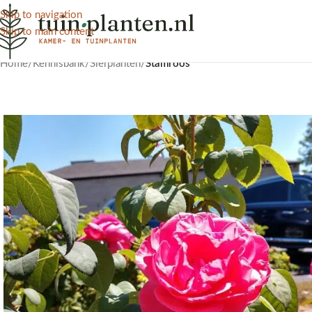
Skip to navigation
Skip to main content
Home
/
Kennisbank
/
Sierplanten
/
Stamroos