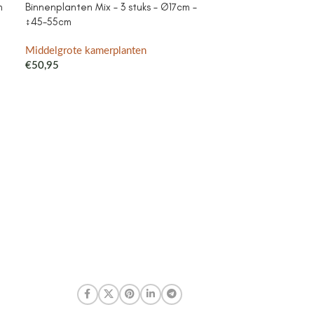
m
Binnenplanten Mix – 3 stuks – Ø17cm –
Campanula Add
↕45-55cm
purple – Cotto
met watergeefsy
Klokjesbloem pa
Middelgrote kamerplanten
binnen & buiten
€
50,95
Middelgrote ka
€
41,99