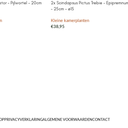
or – Pijlwortel – 20cm
2x Scindapsus Pictus Trebie – Epipremnu
– 25cm – ø15
n
Kleine kamerplanten
€
38,95
OP
PRIVACYVERKLARING
ALGEMENE VOORWAARDEN
CONTACT