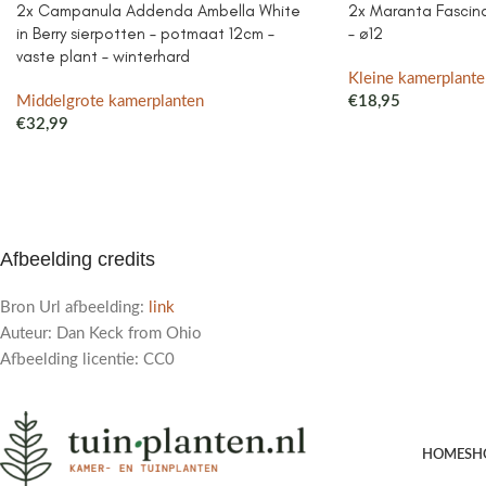
2x Campanula Addenda Ambella White
2x Maranta Fascinat
in Berry sierpotten – potmaat 12cm –
– ø12
vaste plant – winterhard
Kleine kamerplante
Middelgrote kamerplanten
€
18,95
€
32,99
Afbeelding credits
Bron Url afbeelding:
link
Auteur: Dan Keck from Ohio
Afbeelding licentie: CC0
HOME
SH