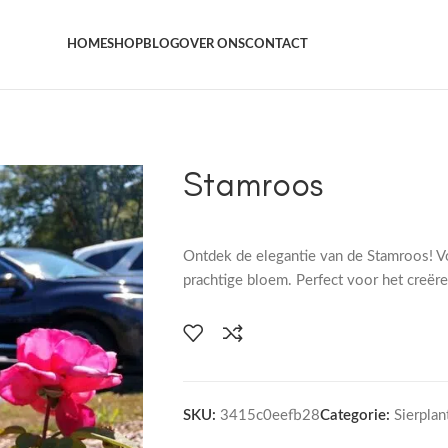
Het grootste aanbod kamer- en tuinplanten
HOME
SHOP
BLOG
OVER ONS
CONTACT
Stamroos
Ontdek de elegantie van de Stamroos! Vo
prachtige bloem. Perfect voor het creëre
SKU:
3415c0eefb28
Categorie:
Sierplan