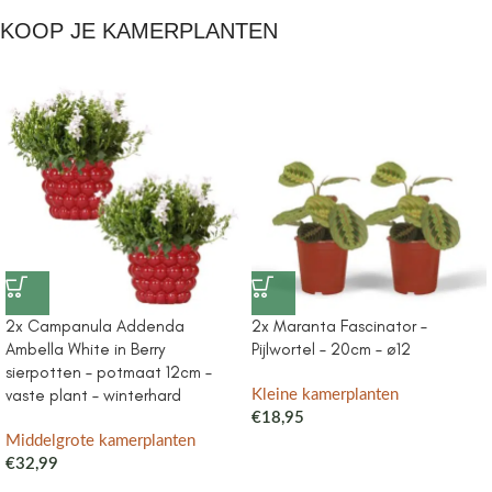
KOOP JE KAMERPLANTEN
2x Campanula Addenda
2x Maranta Fascinator –
Ambella White in Berry
Pijlwortel – 20cm – ø12
sierpotten – potmaat 12cm –
vaste plant – winterhard
Kleine kamerplanten
€
18,95
Middelgrote kamerplanten
€
32,99