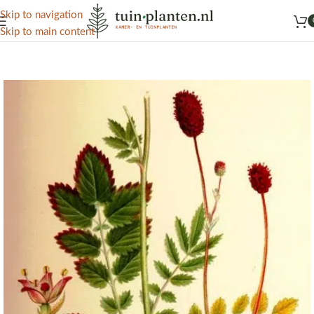
Het grootste aanbod kamer- en tuinplanten
Skip to navigation
Skip to main content
Home
/
Kennisbank
/
Medicinale planten