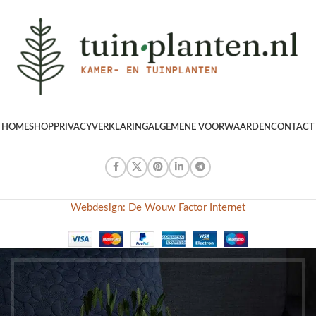
HOME
SHOP
PRIVACYVERKLARING
ALGEMENE VOORWAARDEN
CONTACT
Webdesign: De Wouw Factor Internet