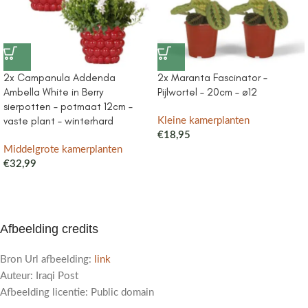
2x Campanula Addenda
2x Maranta Fascinator –
Ambella White in Berry
Pijlwortel – 20cm – ø12
sierpotten – potmaat 12cm –
vaste plant – winterhard
Kleine kamerplanten
€
18,95
Middelgrote kamerplanten
€
32,99
Afbeelding credits
Bron Url afbeelding:
link
Auteur: Iraqi Post
Afbeelding licentie: Public domain